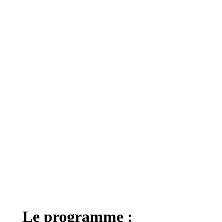
L’atelier Creatik propose de vous permettre de
découvrir par la pratique et de façon ludique la
robotique grâce à son atelier situé en Essonne.
nous vous guidons pour que votre
créativité s’exprime.
Le programme :