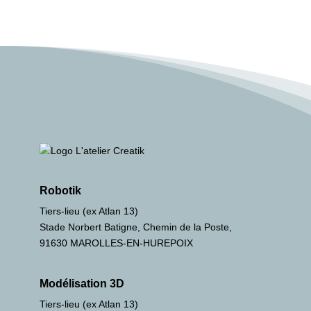
Robotik
Tiers-lieu (ex Atlan 13)
Stade Norbert Batigne, Chemin de la Poste,
91630 MAROLLES-EN-HUREPOIX
Modélisation 3D
Tiers-lieu (ex Atlan 13)