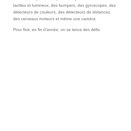
tactiles et lumineux, des bumpers, des gyroscopes, des
détecteurs de couleurs, des détecteurs de distances,
des cerveaux moteurs et même une caméra.
Pour finir, en fin d’année, on se lance des défis.
HORAIRES 2025/2026
un
dimanche sur 2
(Cours COMPLET)
Groupe compétitions
de 10h à 12h