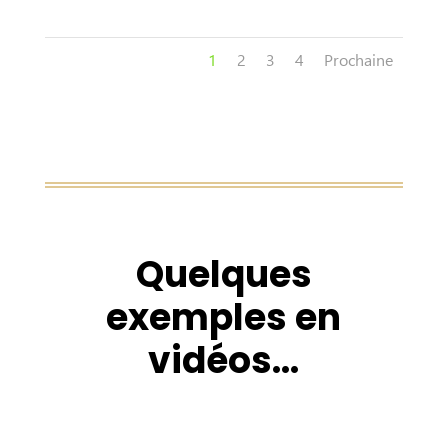
1
2
3
4
Prochaine
Quelques
exemples en
vidéos…